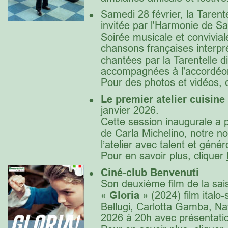
•
Samedi 28 février, la Tarente
invitée par l'Harmonie de Sa
Soirée musicale et convivial
chansons françaises interpré
chantées par la Tarentelle 
accompagnées à l'accordé
Pour des photos et vidéos, c
•
Le premier atelier cuisine
janvier 2026. 
Cette session inaugurale a p
de Carla Michelino, notre no
l’atelier avec talent et génér
Pour en savoir plus, cliquer 
•
C
iné-club Benvenuti 
Son deuxième film de la sa
« 
Gloria
 » (2024) film italo
Bellugi, Carlotta Gamba, Nata
2026 à 20h avec présentatio