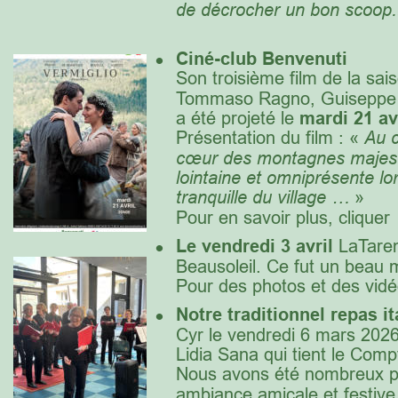
de décrocher un bon scoop.
•
Ci
né-club Benvenuti 
Son troisième film de la sai
Tommaso Ragno, Guiseppe De
a été projeté le 
mardi 21 av
Présentation du film : « 
Au c
cœur des montagnes majestue
lointaine et omniprésente l
tranquille du village … 
»
Pour en savoir plus, cliquer 
•
L
e vendredi 3 avril
 LaTaren
Beausoleil. Ce fut un beau 
Pour des photos et des vidé
•
Notre traditionnel repas it
Cyr le vendredi 6 mars 2026
Lidia Sana qui tient le Co
Nous avons été nombreux p
ambiance amicale et festive.