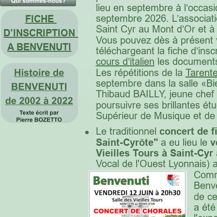
lieu en septembre à l’occas
septembre 2026. L’associati
FICHE 
Saint Cyr au Mont d’Or et à 
D’INSCRIPTION 
Vous pouvez dès à présent v
A BENVENUTI
téléchargeant la fiche d’insc
cours d’italien
 les documents
Les répétitions de la 
Tarente
septembre dans la salle «Bie
Thibaud BAILLY, jeune chef 
poursuivre ses brillantes ét
Supérieur de Musique et de
•
Le traditionnel 
concert de f
Saint-Cyrôte" 
a eu lieu le 
v
Vieilles Tours à Saint-Cyr
Vocal de l'Ouest Lyonnais) a 
Comm
Benve
de ce
a été