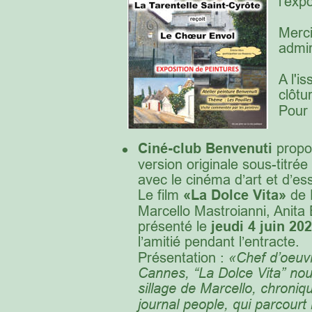
l'exp
Merci
admir
A l'i
clôtu
Pour 
•
Ciné-club Benvenuti 
propo
version originale sous-titrée
avec le cinéma d’art et d’es
Le film
 «La Dolce Vita» 
de 
Marcello Mastroianni, Anita
présenté le 
jeudi 4 juin 20
l’amitié pendant l’entracte. 
Présentation : 
«Chef d’oeuvr
Cannes, “La Dolce Vita” n
sillage de Marcello, chroni
journal people, qui parcourt l